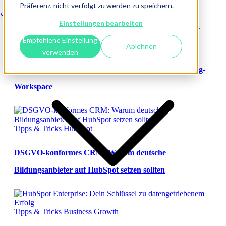
Präferenz, nicht verfolgt zu werden zu speichern.
Services
Einstellungen bearbeiten
Empfohlene Einstellung
Tipps & Tricks
HubSpot
Ablehnen
verwenden
Erfolgreiches Verkaufen mit dem HubSpot Prospecting-
Workspace
Tipps & Tricks
HubSpot
DSGVO-konformes CRM: Warum deutsche
Bildungsanbieter auf HubSpot setzen sollten
Tipps & Tricks
Business Growth