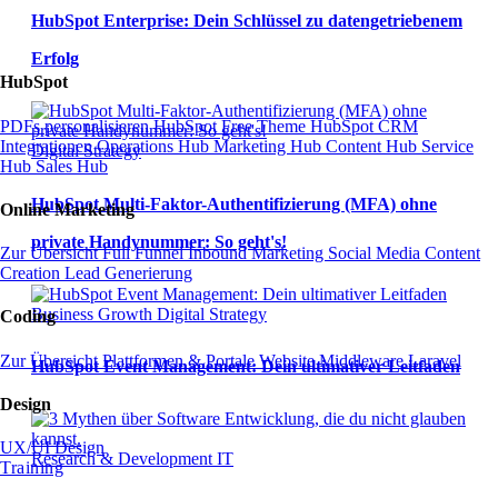
HubSpot Enterprise: Dein Schlüssel zu datengetriebenem
Erfolg
HubSpot
PDFs personalisieren
HubSpot Free Theme
HubSpot CRM
Integrationen
Operations Hub
Marketing Hub
Content Hub
Service
Digital Strategy
Hub
Sales Hub
HubSpot Multi-Faktor-Authentifizierung (MFA) ohne
Online Marketing
private Handynummer: So geht's!
Zur Übersicht
Full Funnel
Inbound Marketing
Social Media
Content
Creation
Lead Generierung
Business Growth
Digital Strategy
Coding
Zur Übersicht
Plattformen & Portale
Website
Middleware
Laravel
HubSpot Event Management: Dein ultimativer Leitfaden
Design
UX/UI Design
Research & Development
IT
Training