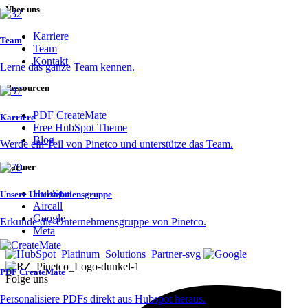
Über uns
Karriere
Team
Team
Kontakt
Lerne das ganze Team kennen.
Ressourcen
PDF CreateMate
Karriere
Free HubSpot Theme
Blog
Werde ein Teil von Pinetco und unterstütze das Team.
Partner
HubSpot
Unsere Unternehmensgruppe
Aircall
Google
Erkunde die Unternehmensgruppe von Pinetco.
Meta
PDF CreateMate
Folge uns
Personalisiere PDFs direkt aus Hubspot heraus.