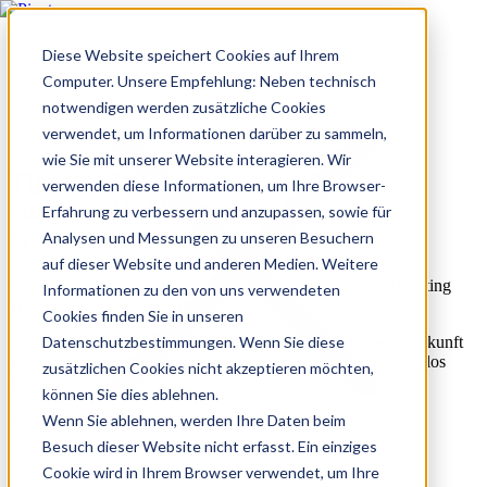
Diese Website speichert Cookies auf Ihrem
Computer. Unsere Empfehlung: Neben technisch
notwendigen werden zusätzliche Cookies
verwendet, um Informationen darüber zu sammeln,
wie Sie mit unserer Website interagieren. Wir
Tipps & Tricks
verwenden diese Informationen, um Ihre Browser-
rund um HubSpot
Erfahrung zu verbessern und anzupassen, sowie für
& Marketing
Analysen und Messungen zu unseren Besuchern
auf dieser Website und anderen Medien. Weitere
HubSpot best practices, Updates aus der Performance Marketing
Informationen zu den von uns verwendeten
Welt und dem Pinetco-Universum.
Cookies finden Sie in unseren
Datenschutzbestimmungen. Wenn Sie diese
Gefällt dir, was du siehst? Lies unsere neusten Beiträge in Zukunft
als erster und verpasse keine neuen Inhalte mehr. Jetzt kostenlos
zusätzlichen Cookies nicht akzeptieren möchten,
abonnieren:
können Sie dies ablehnen.
HubSpot Newsletter abonnieren
Wenn Sie ablehnen, werden Ihre Daten beim
Besuch dieser Website nicht erfasst. Ein einziges
Cookie wird in Ihrem Browser verwendet, um Ihre