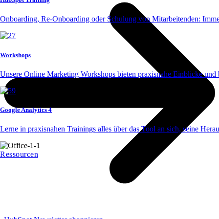
Onboarding, Re-Onboarding oder Schulung von Mitarbeitenden: Imme
Workshops
Unsere Online Marketing Workshops bieten praxisnahe Einblicke und 
Google Analytics 4
Lerne in praxisnahen Trainings alles über das Tool an sich, seine Hera
Ressourcen