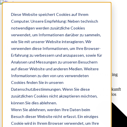
Diese Website speichert Cookies auf Ihrem
Computer. Unsere Empfehlung: Neben technisch
notwendigen werden zusätzliche Cookies
verwendet, um Informationen darüber zu sammeln,
wie Sie mit unserer Website interagieren. Wir
Tipps & Tricks
verwenden diese Informationen, um Ihre Browser-
rund um HubSpot
Erfahrung zu verbessern und anzupassen, sowie für
& Marketing
Analysen und Messungen zu unseren Besuchern
auf dieser Website und anderen Medien. Weitere
HubSpot best practices, Updates aus der Performance Marketing
Informationen zu den von uns verwendeten
Welt und dem Pinetco-Universum.
Cookies finden Sie in unseren
Datenschutzbestimmungen. Wenn Sie diese
Gefällt dir, was du siehst? Lies unsere neusten Beiträge in Zukunft
als erster und verpasse keine neuen Inhalte mehr. Jetzt kostenlos
zusätzlichen Cookies nicht akzeptieren möchten,
abonnieren:
können Sie dies ablehnen.
HubSpot Newsletter abonnieren
Wenn Sie ablehnen, werden Ihre Daten beim
Besuch dieser Website nicht erfasst. Ein einziges
Cookie wird in Ihrem Browser verwendet, um Ihre