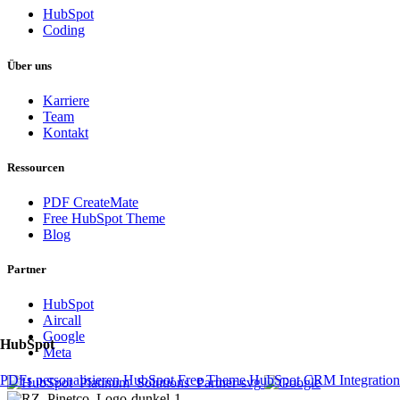
HubSpot
Coding
Über uns
Karriere
Team
Kontakt
Ressourcen
PDF CreateMate
Free HubSpot Theme
Blog
Partner
HubSpot
Aircall
Google
HubSpot
Meta
PDFs personalisieren
HubSpot Free Theme
HubSpot CRM
Integratio