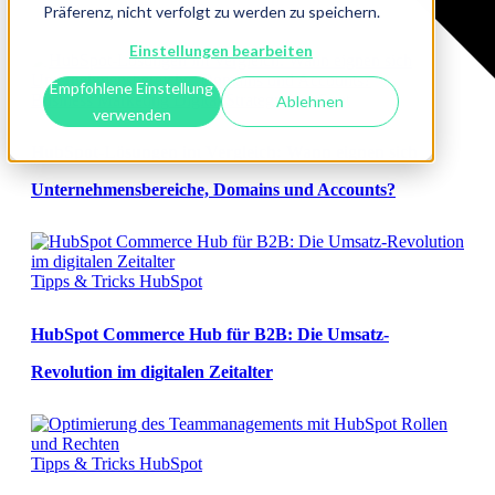
Präferenz, nicht verfolgt zu werden zu speichern.
Einstellungen bearbeiten
Empfohlene Einstellung
Business Marketing
Digital Strategy
HubSpot
Ablehnen
verwenden
HubSpot-Lösungen im Vergleich: Wann eignen sich
Unternehmensbereiche, Domains und Accounts?
Tipps & Tricks
HubSpot
HubSpot Commerce Hub für B2B: Die Umsatz-
Revolution im digitalen Zeitalter
Tipps & Tricks
HubSpot