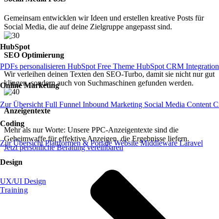
Gemeinsam entwicklen wir Ideen und erstellen kreative Posts für
Social Media, die auf deine Zielgruppe angepasst sind.
HubSpot
SEO Optimierung
PDFs personalisieren
HubSpot Free Theme
HubSpot CRM
Integratio
Wir verleihen deinen Texten den SEO-Turbo, damit sie nicht nur gut
klingen, sondern auch von Suchmaschinen gefunden werden.
Online Marketing
Zur Übersicht
Full Funnel
Inbound Marketing
Social Media
Content C
Anzeigentexte
Coding
Mehr als nur Worte: Unsere PPC-Anzeigentexte sind die
Geheimwaffe für effektive Anzeigen, die Ergebnisse liefern.
Zur Übersicht
Plattformen & Portale
Website
Middleware
Laravel
Jetzt persönliche Beratung vereinbaren
Design
UX/UI Design
Training