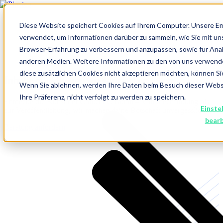
Diese Website speichert Cookies auf Ihrem Computer. Unsere E
verwendet, um Informationen darüber zu sammeln, wie Sie mit un
Browser-Erfahrung zu verbessern und anzupassen, sowie für An
anderen Medien. Weitere Informationen zu den von uns verwend
diese zusätzlichen Cookies nicht akzeptieren möchten, können Si
Inhalte effektiv und strukturiert erstellen
Wenn Sie ablehnen, werden Ihre Daten beim Besuch dieser Websit
Ihre Präferenz, nicht verfolgt zu werden zu speichern.
Entdecke die Kunst der Content Creation – Von Ideenfindung bis
Einste
zur Veröffentlichung, wir machen deine Botschaft unvergesslich.
bear
Beratung anfordern