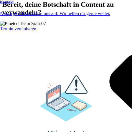
Kontakt
Bereit, deine Botschaft in Content zu
verwandeln?
Nimm jetzt Kontakt zu uns auf. Wir helfen dir gerne weiter.
Lass uns gemeinsam kreativ werden und dein Unternehmen auf ein
Termin vereinbaren
neues Level heben.