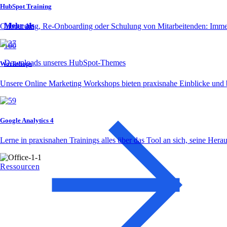
HubSpot Training
Mehr als
Onboarding, Re-Onboarding oder Schulung von Mitarbeitenden: Imme
100
Downloads unseres HubSpot-Themes
Workshops
Unsere Online Marketing Workshops bieten praxisnahe Einblicke und 
Google Analytics 4
Lerne in praxisnahen Trainings alles über das Tool an sich, seine Hera
Ressourcen