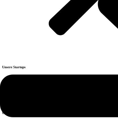
Unsere Startups
Big Next Step
Services
HubSpot
Coding
Über uns