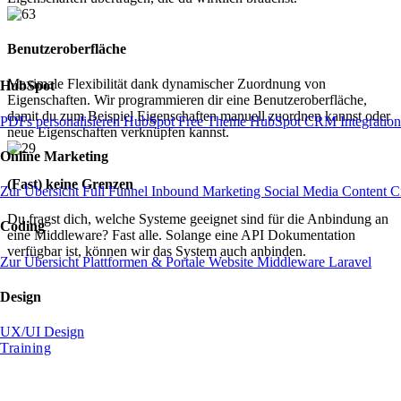
Benutzeroberfläche
Maximale Flexibilität dank dynamischer Zuordnung von
HubSpot
Eigenschaften. Wir programmieren dir eine Benutzeroberfläche,
damit du zum Beispiel Eigenschaften manuell zuordnen kannst oder
PDFs personalisieren
HubSpot Free Theme
HubSpot CRM
Integratio
neue Eigenschaften verknüpfen kannst.
Online Marketing
(Fast) keine Grenzen
Zur Übersicht
Full Funnel
Inbound Marketing
Social Media
Content C
Du fragst dich, welche Systeme geeignet sind für die Anbindung an
Coding
eine Middleware? Fast alle. Solange eine API Dokumentation
verfügbar ist, können wir das System auch anbinden.
Zur Übersicht
Plattformen & Portale
Website
Middleware
Laravel
Design
UX/UI Design
Training
Gemeinsam verbinden wir