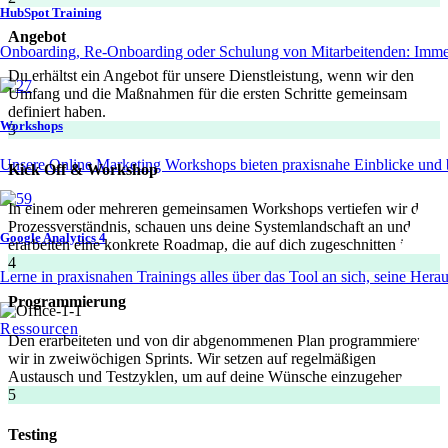
HubSpot Training
Angebot
Onboarding, Re-Onboarding oder Schulung von Mitarbeitenden: Imme
Du erhältst ein Angebot für unsere Dienstleistung, wenn wir den
Umfang und die Maßnahmen für die ersten Schritte gemeinsam
definiert haben.
Workshops
3
Unsere Online Marketing Workshops bieten praxisnahe Einblicke und 
Kick Off & Workshop
In einem oder mehreren gemeinsamen Workshops vertiefen wir das
Prozessverständnis, schauen uns deine Systemlandschaft an und
Google Analytics 4
erarbeiten eine konkrete Roadmap, die auf dich zugeschnitten ist.
4
Lerne in praxisnahen Trainings alles über das Tool an sich, seine Hera
Programmierung
Ressourcen
Den erarbeiteten und von dir abgenommenen Plan programmieren
wir in zweiwöchigen Sprints. Wir setzen auf regelmäßigen
Austausch und Testzyklen, um auf deine Wünsche einzugehen
5
Testing