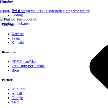
Services
Kontakt
HubSpot
Nimm jetzt Kontakt zu uns auf. Wir helfen dir gerne weiter.
Coding
Termin vereinbaren
Über uns
Karriere
Team
Kontakt
Ressourcen
PDF CreateMate
Free HubSpot Theme
Blog
Partner
HubSpot
Aircall
Google
Meta