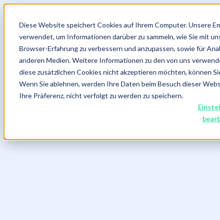
Diese Website speichert Cookies auf Ihrem Computer. Unsere E
verwendet, um Informationen darüber zu sammeln, wie Sie mit un
Browser-Erfahrung zu verbessern und anzupassen, sowie für An
anderen Medien. Weitere Informationen zu den von uns verwend
diese zusätzlichen Cookies nicht akzeptieren möchten, können Si
CRM.
Wenn Sie ablehnen, werden Ihre Daten beim Besuch dieser Websit
Automation.
Ihre Präferenz, nicht verfolgt zu werden zu speichern.
Wachstum.
Einste
bear
Von der Prozessdigitalisierung bis zur Optimierung: Wir schaffen
Transparenz
und sichern
nachhaltiges Wachstum
. Wir bringen
Ordnung in dein CRM und verbinden
Marketing & Sales
–
pragmatisch, persönlich und messbar.
Unsere Services