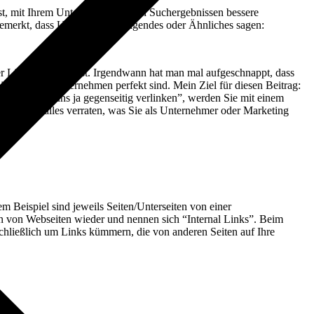
ist, mit Ihrem Unternehmen in den Suchergebnissen bessere
 gemerkt, dass Unternehmer Folgendes oder Ähnliches sagen:
ter Link überhaupt ist. Irgendwann hat man mal aufgeschnappt, dass
Links für Ihr Unternehmen perfekt sind. Mein Ziel für diesen Beitrag:
können wir uns ja gegenseitig verlinken”, werden Sie mit einem
hte Ihnen alles verraten, was Sie als Unternehmer oder Marketing
em Beispiel sind jeweils Seiten/Unterseiten von einer
en von Webseiten wieder und nennen sich “Internal Links”. Beim
schließlich um Links kümmern, die von anderen Seiten auf Ihre