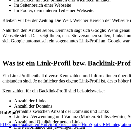
Im Seitenbreich einer Webseite
Im Footer, dem unteren Teil einer Webseite.
Bleiben wir bei der Zeitung Die Welt. Welcher Bereich der Webseite 
Natürlich den Artikel selber. Demnach sagt sich Google: Wenn genau im
Webseite steht. Das zeigt Ihnen, dass Sie versuchen sollten, Links im
sich Google automatisch ein sogenanntes Link-Profil an. Google war 
Was ist ein Link-Profil bzw. Backlink-Prof
Ein Link-Profil enthält diverse Kennzahlen und Informationen über di
entstanden sind. Je natürlicher das eigene Link-Profil ist, desto höhe
Kennzahlen für ein Backlink-Profil sind beispielsweise:
Anzahl der Links
Anzahl der Domains
Verhätnis zwischen Anzahl der Domains und Links
HubSpot
Linktext-Verwendung und Varianz (Marken-Schlüsselwörter, Sc
Anzahl und Qualität der neuen Links
PDFs personalisieren
HubSpot Free Theme
HubSpot CRM
Integratio
Die Performance der jeweiligen Seiten